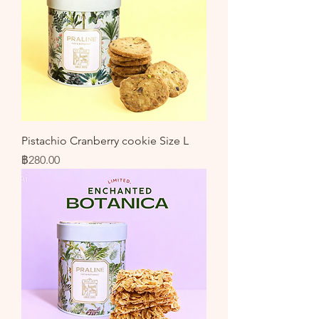
Pistachio Cranberry cookie Size L
ราคา
฿280.00