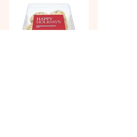
Pistachio cranberry cookie
ราคา
฿255.00