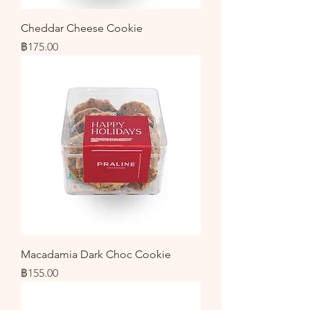
Cheddar Cheese Cookie
ราคา
฿175.00
Macadamia Dark Choc Cookie
ราคา
฿155.00