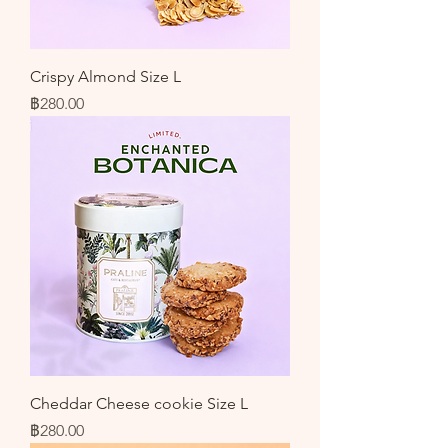
Crispy Almond Size L
ราคา
฿280.00
Cheddar Cheese cookie Size L
ราคา
฿280.00