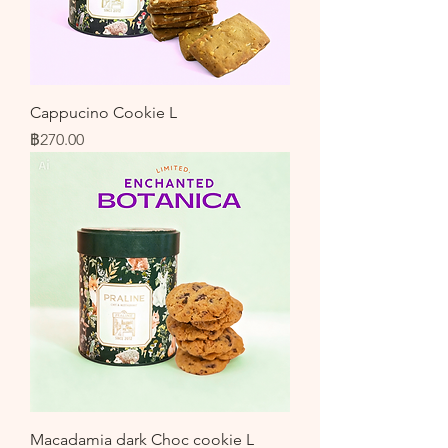
Cappucino Cookie L
ราคา
฿270.00
Macadamia dark Choc cookie L