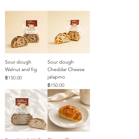
Sour dough
Sour dough
Walnut and fig
Cheddar Cheese
jalapino
ราคา
฿150.00
ราคา
฿150.00