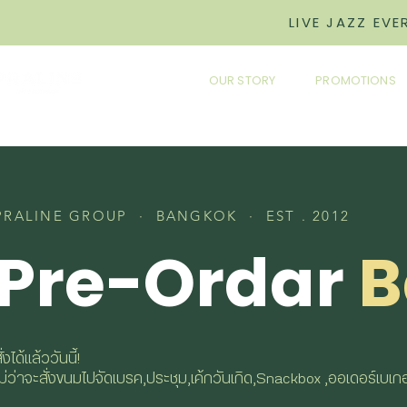
LIVE JAZZ EV
OUR STORY
PROMOTIONS
PRALINE GROUP · BANGKOK · EST . 2012
Pre-Ordar
B
ั่งได้แล้ววันนี้!
ไม่ว่าจะสั่งขนมไปจัดเบรค,ประชุม,เค้กวันเกิด,Snackbox ,ออเดอร์เบเ