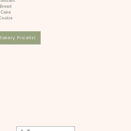
roissant
Bread
Cake
Cookie
Bakery Pricelist