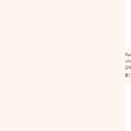
Ra
ch
(2
รา
฿7