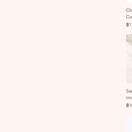
Ch
Co
รา
฿1
Sa
mo
รา
฿1