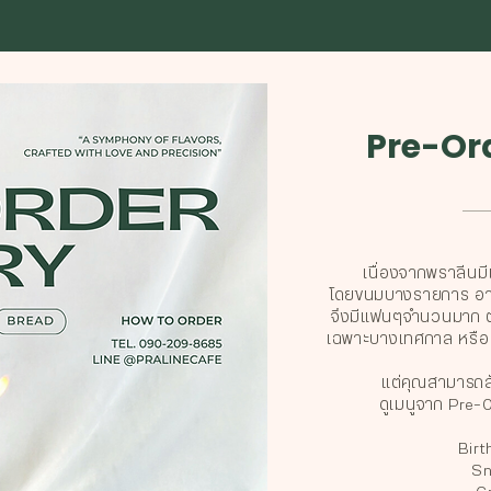
Pre-Or
เนื่องจากพราลีนมี
โดยขนมบางรายการ อาจจ
จึงมีแฟนๆจำนวนมาก ต
เฉพาะบางเทศกาล หรือ
แต่คุณสามารถสั่
ดูเมนูจาก Pre-
Birt
Sn