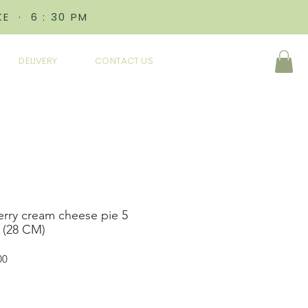
E · 6 : 30 PM
DELIVERY
CONTACT US
rry cream cheese pie 5
 (28 CM)
ราคา
00