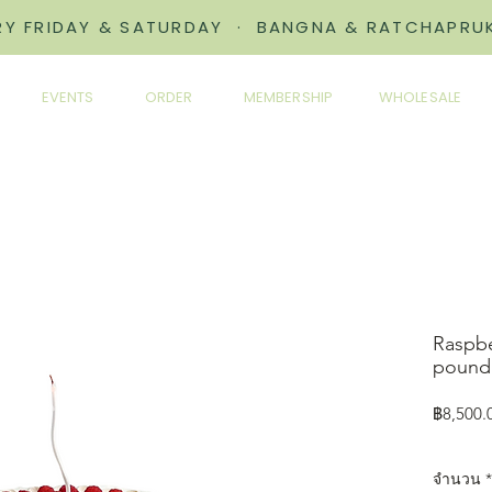
ERY FRIDAY & SATURDAY · BANGNA & RATCHAPRUK
EVENTS
ORDER
MEMBERSHIP
WHOLESALE
Raspbe
pound
฿8,500.
จำนวน
*