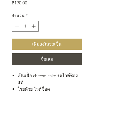
ราคา
฿190.00
จำนวน
*
เพิ่มลงในรถเข็น
ซื้อเลย
เป็นเนื้อ cheese cake รสไวท์ช็อค
แท้
โรยด้วย ไวท์ช็อค
ขอบเป็นครีมสด
หวานน้อยนุ่ม