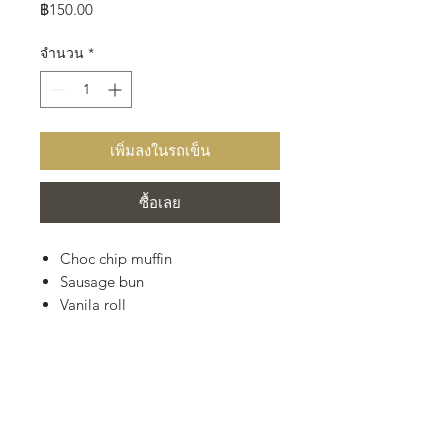
ราคา
฿150.00
จำนวน
*
เพิ่มลงในรถเข็น
ซื้อเลย
Choc chip muffin
Sausage bun
Vanila roll
Toffee cake
- ขั้นต่ำ 30กล่อง
- สั่งล่วงหน้า 3-4วัน