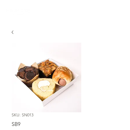
SKU: SN013
SB9