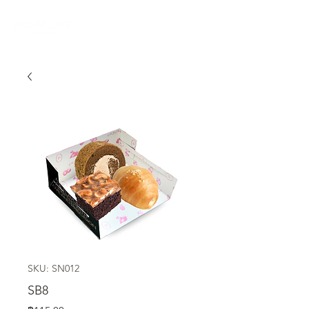
SKU: SN012
SB8