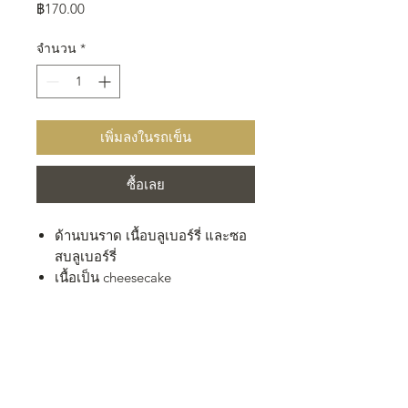
ราคา
฿170.00
จำนวน
*
เพิ่มลงในรถเข็น
ซื้อเลย
ด้านบนราด เนื้อบลูเบอร์รี่ และซอ
สบลูเบอร์รี่
เนื้อเป็น cheesecake
นุ่ม ละลายในปาก
หวานน้อย
ฐานเป็นเป็นคัมเบิล