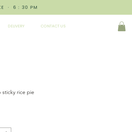
E · 6 : 30 PM
DELIVERY
CONTACT US
sticky rice pie
ราคา