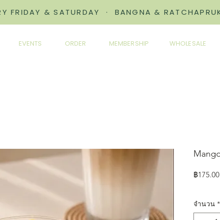
ERY FRIDAY & SATURDAY · BANGNA & RATCHAPRUK
EVENTS
ORDER
MEMBERSHIP
WHOLESALE
Mango 
฿175.00
จำนวน
*